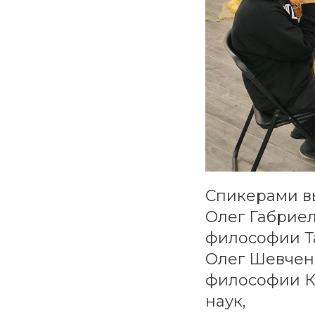
Спикерами в
Олег Габрие
философии Т
Олег Шевчен
философии КФ
наук,