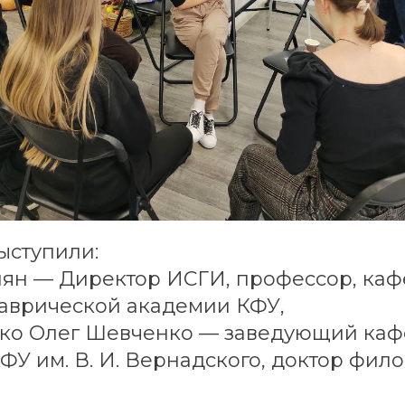
ыступили:
лян — Директор ИСГИ, профессор, ка
аврической академии КФУ,
ко Олег Шевченко — заведующий ка
У им. В. И. Вернадского, доктор фил