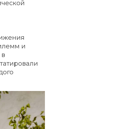
ической
тижения
илемм и
 в
статировали
дого