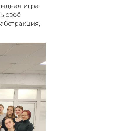
андная игра
ь своё
 абстракция,