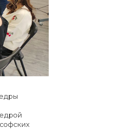
федры
федрой
ософских