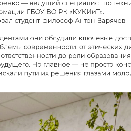
ренко — ведущий специалист по техн
рмации ГБОУ ВО РК «КУКИиТ».
вал студент-философ Антон Варячев.
удентами они обсудили ключевые дос
блемы современности: от этических д
ответственности до роли образования
удущего. Но главное — не просто кон
искали пути их решения глазами моло