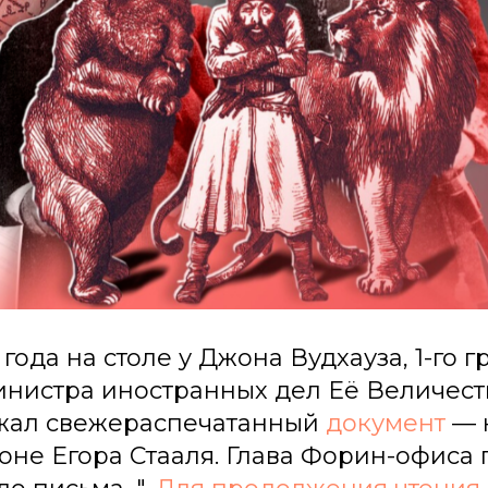
5 года на столе у Джона Вудхауза, 1-го 
инистра иностранных дел Её Величест
жал свежераспечатанный
документ
— н
оне Егора Стааля. Глава Форин-офиса