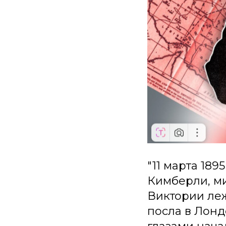
"11 марта 189
Кимберли, м
Виктории ле
посла в Лонд