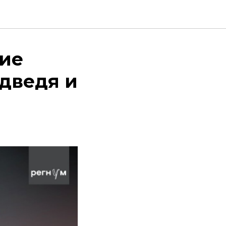
кие
едведя и