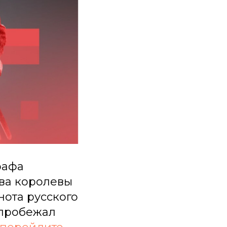
графа
ва королевы
ота русского
 пробежал